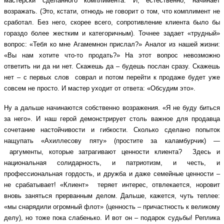
мастерски сделанного комплимента. И, естественно, начинает
возражать. (Это, кстати, отнюдь не говорит о том, что комплимент не
сработал. Без него, скорее всего, сопротивление клиента было бы
гораздо более жестким и категоричным). Точнее задает «трудный»
вопрос: «Тебя ко мне Агамемнон прислал?» Аналог из нашей жизни:
«Вы нам хотите что-то продать?» На этот вопрос невозможно
ответить ни да ни нет. Скажешь да – будешь послан сразу. Скажешь
нет – с первых слов соврал и потом перейти к продаже будет уже
совсем не просто. И мастер уходит от ответа: «Обсудим это».
Ну а дальше начинаются собственно возражения. «Я не буду биться
за него». И наш герой демонстрирует столь важное для продавца
сочетание настойчивости и гибкости. Сколько сделано попыток
нащупать «Ахиллесову пяту» (простите за каламбурчик) —
аргументы, которые затрагивают ценности клиента? Здесь и
национальная солидарность, и патриотизм, и честь, и
профессиональная гордость, и дружба и даже семейные ценности –
не срабатывает! «Клиент» теряет интерес, отвлекается, норовит
вновь заняться прерванным делом. Дальше, кажется, чуть теплее:
«мы снарядили огромный флот» (ценность – причастность к великому
делу), но тоже пока слабенько. И вот он – подарок судьбы! Реплика