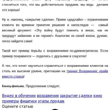
стесняться того, что мы действительно продаем, мы ведь делаем
это хорошо!
Ну и, наконец, «закрытие сделки». Прием «дедлайн» – ограничиваем
клиента во времени принятия решения и напоследок — самый
весомый аргумент: «Эту войну будут помнить в веках, как не
предадут забвению и ее героев!» Аналогию из своей жизни, думаю,
легко найдете сами!
Такой вот пример борьбы с возражениями по-древнегречески. Если
пример понравился — поделись с друзьями в соцсетях!
А тех, кто хочет научиться справляться с возражениями клиентов на
столь же высоком уровне, приглашаю на
тренинг Возражения: драйв
вместо страха
!
Конец фильма
. Продолжение следует.
Видео в обучении
возражения
закрытие сделки
кино
примеры
фишечки
этапы продаж
Оцените статью