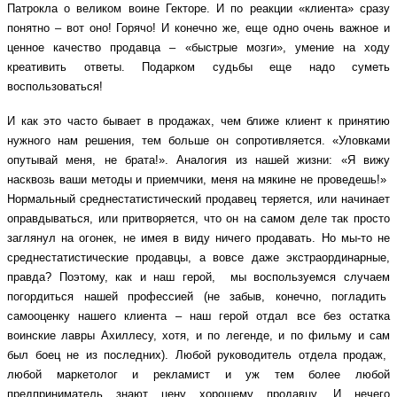
Патрокла о великом воине Гекторе. И по реакции «клиента» сразу
понятно – вот оно! Горячо! И конечно же, еще одно очень важное и
ценное качество продавца – «быстрые мозги», умение на ходу
креативить ответы. Подарком судьбы еще надо суметь
воспользоваться!
И как это часто бывает в продажах, чем ближе клиент к принятию
нужного нам решения, тем больше он сопротивляется. «Уловками
опутывай меня, не брата!». Аналогия из нашей жизни: «Я вижу
насквозь ваши методы и приемчики, меня на мякине не проведешь!»
Нормальный среднестатистический продавец теряется, или начинает
оправдываться, или притворяется, что он на самом деле так просто
заглянул на огонек, не имея в виду ничего продавать. Но мы-то не
среднестатистические продавцы, а вовсе даже экстраординарные,
правда? Поэтому, как и наш герой, мы воспользуемся случаем
погордиться нашей профессией (не забыв, конечно, погладить
самооценку нашего клиента – наш герой отдал все без остатка
воинские лавры Ахиллесу, хотя, и по легенде, и по фильму и сам
был боец не из последних). Любой руководитель отдела продаж,
любой маркетолог и рекламист и уж тем более любой
предприниматель знают цену хорошему продавцу. И нечего