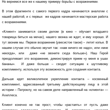
Но вернемся все же к нашему примеру борьбы с возражениями.
В этом фрагменте с самого первого кадра начинаются аналогии с
нашей работой, и с первых же кадров начинается мастерская работа
с возражениями.
«Клиент» занимается своим делом (в кино – обучает младшего
товарища биться на мечах), нашего звонка не ждет, и ему хорошо. И
тут звоним мы. Первое возражение (увесистое такое) – летит копье. В
нашем случае это обычно звучит так: «нам ничего не надо», или «мне
некогда», или даже «не звоните сюда больше»). Наш Герой
преодолевает это возражение, демонстрируя прием «у меня в ушах
бананы». И даже больше – сводит ситуацию к шутливому
комплименту, используя эту возможность для создания контакта.
Дальше идет великолепное укрепление контакта – косвенный
комплимент, адресованный третьему действующему лицу в этой
истории – Патроклу, но на самом деле направленный на «клиента» —
Ахиллеса.
Клиент конечно не так прост, чтобы «растаять» от пусть даже