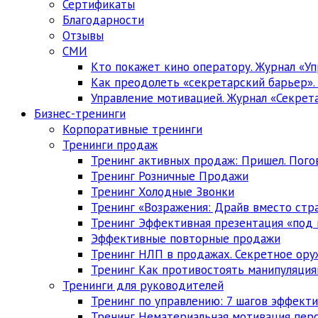
Сертификаты
Благодарности
Отзывы
СМИ
Кто покажет кино оператору. Журнал «У
Как преодолеть «секретарский барьер»
Управление мотивацией. Журнал «Секрет
Бизнес-тренинги
Корпоративные тренинги
Тренинги продаж
Тренинг активных продаж: Пришел. Погов
Тренинг Розничные Продажи
Тренинг Холодные Звонки
Тренинг «Возражения: Драйв вместо стр
Тренинг Эффективная презентация «под
Эффективные повторные продажи
Тренинг НЛП в продажах. Секретное ору
Тренинг Как противостоять манипуляция
Тренинги для руководителей
Тренинг по управлению: 7 шагов эффект
Тренинг Нематериальная мотивация перс