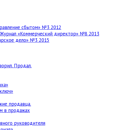
правление сбытом» №3 2012
. Журнал «Коммерческий директор» №8 2013
арское дело» №3 2015
орил. Продал.
аха»
 ключ»
жие продавца.
м в продажах
ивного руководителя
онала.