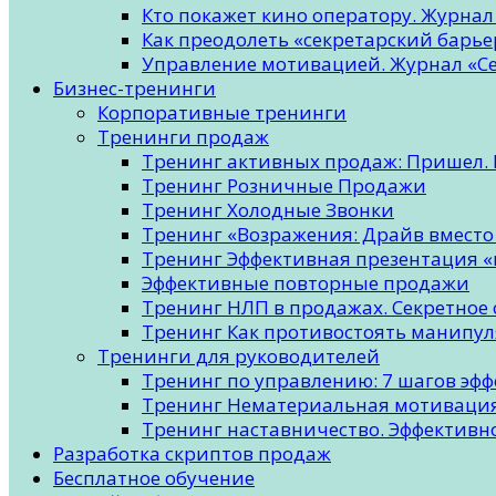
Кто покажет кино оператору. Журна
Как преодолеть «секретарский барь
Управление мотивацией. Журнал «Се
Бизнес-тренинги
Корпоративные тренинги
Тренинги продаж
Тренинг активных продаж: Пришел. 
Тренинг Розничные Продажи
Тренинг Холодные Звонки
Тренинг «Возражения: Драйв вместо
Тренинг Эффективная презентация «
Эффективные повторные продажи
Тренинг НЛП в продажах. Секретное
Тренинг Как противостоять манипу
Тренинги для руководителей
Тренинг по управлению: 7 шагов эф
Тренинг Нематериальная мотивация
Тренинг наставничество. Эффективно
Разработка скриптов продаж
Бесплатное обучение