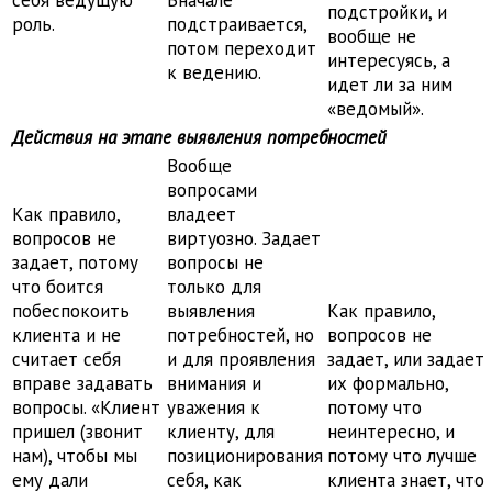
себя ведущую
Вначале
подстройки, и
роль.
подстраивается,
вообще не
потом переходит
интересуясь, а
к ведению.
идет ли за ним
«ведомый».
Действия на этапе выявления потребностей
Вообще
вопросами
Как правило,
владеет
вопросов не
виртуозно. Задает
задает, потому
вопросы не
что боится
только для
побеспокоить
выявления
Как правило,
клиента и не
потребностей, но
вопросов не
считает себя
и для проявления
задает, или задает
вправе задавать
внимания и
их формально,
вопросы. «Клиент
уважения к
потому что
пришел (звонит
клиенту, для
неинтересно, и
нам), чтобы мы
позиционирования
потому что лучше
ему дали
себя, как
клиента знает, что