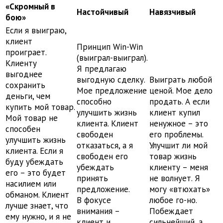
«Скромный в
Настойчивый
Навязчивый
бою»
Если я выиграю,
клиент
Принцип Win-Win
проиграет.
(выиграл-выиграл).
Клиенту
Я предлагаю
выгоднее
выгодную сделку.
Выиграть любой
сохранить
Мое предложение
ценой. Мое дело
деньги, чем
способно
продать. А если
купить мой товар.
улучшить жизнь
клиент купил
Мой товар не
клиента. Клиент
ненужное – это
способен
свободен
его проблемы.
улучшить жизнь
отказаться, а я
Улучшит ли мой
клиента. Если я
свободен его
товар жизнь
буду убеждать
убеждать
клиенту – меня
его – это будет
принять
не волнует. Я
насилием или
предложение.
могу «втюхать»
обманом. Клиент
В фокусе
любое го-но.
лучше знает, что
внимания –
Побеждает
ему нужно, и я не
клиент и
сильнейший, а