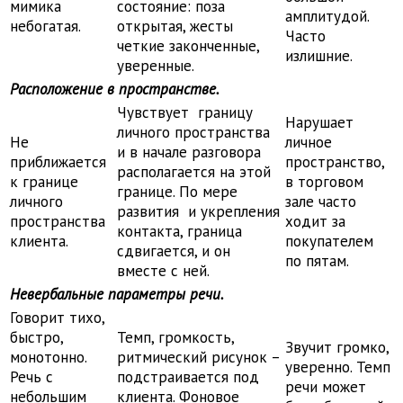
мимика
состояние: поза
амплитудой.
небогатая.
открытая, жесты
Часто
четкие законченные,
излишние.
уверенные.
Расположение в пространстве.
Чувствует границу
Нарушает
личного пространства
Не
личное
и в начале разговора
приближается
пространство,
располагается на этой
к границе
в торговом
границе. По мере
личного
зале часто
развития и укрепления
пространства
ходит за
контакта, граница
клиента.
покупателем
сдвигается, и он
по пятам.
вместе с ней.
Невербальные параметры речи.
Говорит тихо,
быстро,
Темп, громкость,
Звучит громко,
монотонно.
ритмический рисунок –
уверенно. Темп
Речь с
подстраивается под
речи может
небольшим
клиента. Фоновое