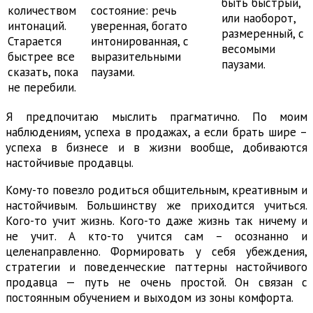
быть быстрый,
количеством
состояние: речь
или наоборот,
интонаций.
уверенная, богато
размеренный, с
Старается
интонированная, с
весомыми
быстрее все
выразительными
паузами.
сказать, пока
паузами.
не перебили.
Я предпочитаю мыслить прагматично. По моим
наблюдениям, успеха в продажах, а если брать шире –
успеха в бизнесе и в жизни вообще, добиваются
настойчивые продавцы.
Кому-то повезло родиться общительным, креативным и
настойчивым. Большинству же приходится учиться.
Кого-то учит жизнь. Кого-то даже жизнь так ничему и
не учит. А кто-то учится сам – осознанно и
целенаправленно. Формировать у себя убеждения,
стратегии и поведенческие паттерны настойчивого
продавца — путь не очень простой. Он связан с
постоянным обучением и выходом из зоны комфорта.