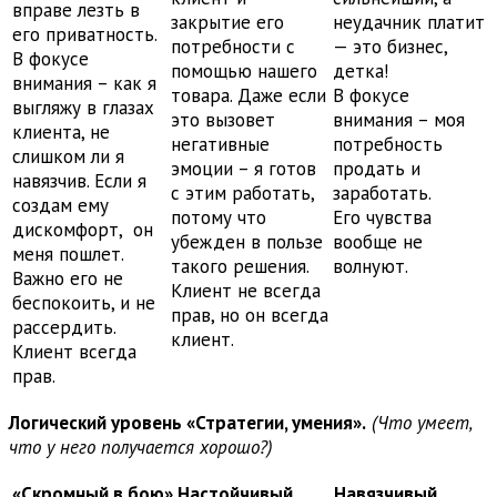
вправе лезть в
закрытие его
неудачник платит
его приватность.
потребности с
— это бизнес,
В фокусе
помощью нашего
детка!
внимания – как я
товара. Даже если
В фокусе
выгляжу в глазах
это вызовет
внимания – моя
клиента, не
негативные
потребность
слишком ли я
эмоции – я готов
продать и
навязчив. Если я
с этим работать,
заработать.
создам ему
потому что
Его чувства
дискомфорт, он
убежден в пользе
вообще не
меня пошлет.
такого решения.
волнуют.
Важно его не
Клиент не всегда
беспокоить, и не
прав, но он всегда
рассердить.
клиент.
Клиент всегда
прав.
Логический уровень «Стратегии, умения».
(Что умеет,
что у него получается хорошо?)
«Скромный в бою»
Настойчивый
Навязчивый