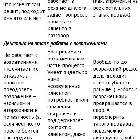
работает в
(как, впрочем, и на
что клиент сам
режиме диалога –
всех остальных
решит, подходит
задает вопросы,
этапах продаж).
ему это или нет.
вовлекает
клиента в
разговор.
Действия на этапе работы с возражениями
Воспринимает
Не работает с
возражения как
возражениями,
Вообще-то до
часть процесса.
т.к. считает их
возражений редко
Умеет видеть за
отказом, а
дело доходит –
ними
попытки
клиент убегает
неозвученные
преодолеть
раньше :). Работа с
клиентом
возражение –
возражениями
потребности или
насилием и
превращается в
сомнения.
вторжением в
спор. А
Сохраняет и
приватность (а,
переспорить
поддерживает
если честно, то
такого продавца
контакт с
просто боится
невозможно –
клиентом, даже
рассердить
либо купить, либо