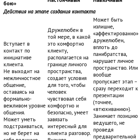
Настойчивый
Навязчивый
бою»
Действия на этапе создания контакта
Может быть
излишне,
Дружелюбен в
«аффектированно»
той мере, в какой
дружелюбен,
Вступает в
это комфортно
вплоть до
контакт по
клиенту,
панибратства,
инициативе
располагается на
нарушает личное
клиента.
границе личного
пространство. Или
Не выходит на
пространства,
вообще
межличностное
создает условия
пропускает этап –
общение,
для того, чтобы
сразу переходит к
оставаясь на
человек
презентации
формально-
чувствовал себя
(точнее,
вежливом уровне
комфортно и
«втюхиванию»).
общения.
безопасно, умеет
Занимает позицию
Может уметь
завязать
ведущего, не
подстраиваться,
интересный для
проведя
но не берет на
клиента разговор.
предварительной