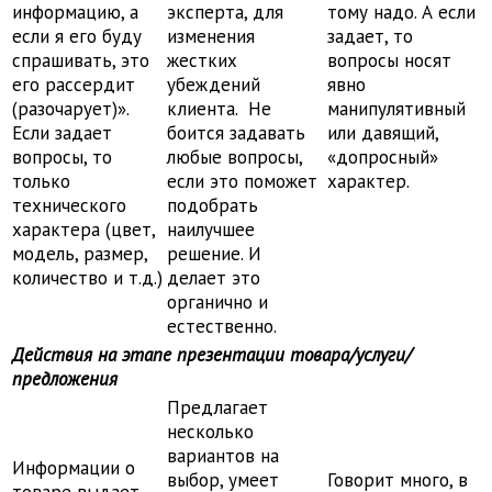
информацию, а
эксперта, для
тому надо. А если
если я его буду
изменения
задает, то
спрашивать, это
жестких
вопросы носят
его рассердит
убеждений
явно
(разочарует)».
клиента. Не
манипулятивный
Если задает
боится задавать
или давящий,
вопросы, то
любые вопросы,
«допросный»
только
если это поможет
характер.
технического
подобрать
характера (цвет,
наилучшее
модель, размер,
решение. И
количество и т.д.)
делает это
органично и
естественно.
Действия на этапе презентации товара/услуги/
предложения
Предлагает
несколько
вариантов на
Информации о
выбор, умеет
Говорит много, в