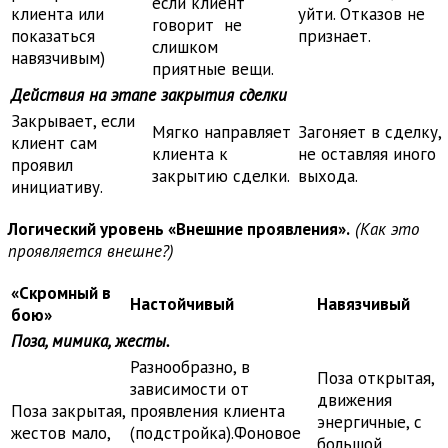
если клиент
клиента или
уйти. Отказов не
говорит не
показаться
признает.
слишком
навязчивым)
приятные вещи.
Действия на этапе закрытия сделки
Закрывает, если
Мягко направляет
Загоняет в сделку,
клиент сам
клиента к
не оставляя иного
проявил
закрытию сделки.
выхода.
инициативу.
Логический уровень «Внешние проявления».
(Как это
проявляется внешне?)
«Скромный в
Настойчивый
Навязчивый
бою»
Поза, мимика, жесты.
Разнообразно, в
Поза открытая,
зависимости от
движения
Поза закрытая,
проявления клиента
энергичные, с
жестов мало,
(подстройка).Фоновое
большой