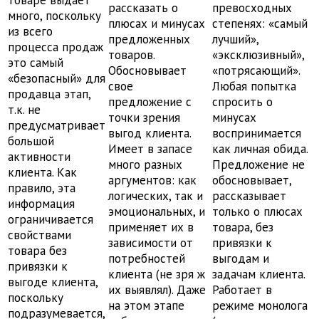
товаре выдает
рассказать о
превосходных
много, поскольку
плюсах и минусах
степенях: «самый
из всего
предложенных
лучший»,
процесса продаж
товаров.
«эксклюзивный»,
это самый
Обосновывает
«потрясающий».
«безопасный» для
свое
Любая попытка
продавца этап,
предложение с
спросить о
т.к. не
точки зрения
минусах
предусматривает
выгод клиента.
воспринимается
большой
Имеет в запасе
как личная обида.
активности
много разных
Предложение не
клиента. Как
аргументов: как
обосновывает,
правило, эта
логических, так и
рассказывает
информация
эмоциональных, и
только о плюсах
ограничивается
применяет их в
товара, без
свойствами
зависимости от
привязки к
товара без
потребностей
выгодам и
привязки к
клиента (не зря ж
задачам клиента.
выгоде клиента,
их выявлял). Даже
Работает в
поскольку
на этом этапе
режиме монолога
подразумевается,