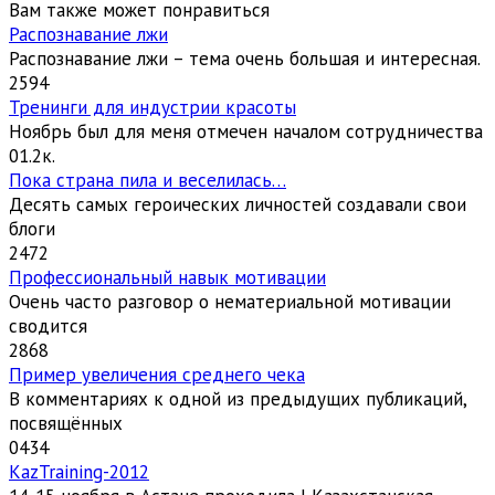
Вам также может понравиться
Распознавание лжи
Распознавание лжи – тема очень большая и интересная.
2
594
Тренинги для индустрии красоты
Ноябрь был для меня отмечен началом сотрудничества
0
1.2к.
Пока страна пила и веселилась…
Десять самых героических личностей создавали свои
блоги
2
472
Профессиональный навык мотивации
Очень часто разговор о нематериальной мотивации
сводится
2
868
Пример увеличения среднего чека
В комментариях к одной из предыдущих публикаций,
посвящённых
0
434
KazTraining-2012