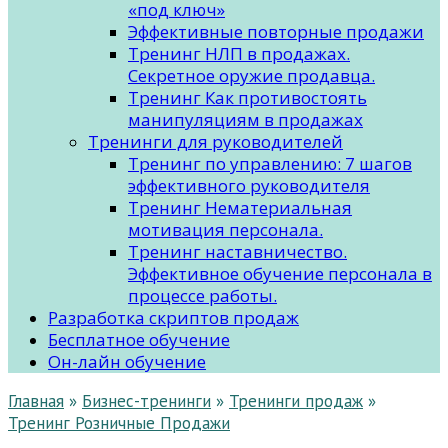
«под ключ»
Эффективные повторные продажи
Тренинг НЛП в продажах.
Секретное оружие продавца.
Тренинг Как противостоять
манипуляциям в продажах
Тренинги для руководителей
Тренинг по управлению: 7 шагов
эффективного руководителя
Тренинг Нематериальная
мотивация персонала.
Тренинг наставничество.
Эффективное обучение персонала в
процессе работы.
Разработка скриптов продаж
Бесплатное обучение
Он-лайн обучение
Главная
»
Бизнес-тренинги
»
Тренинги продаж
»
Тренинг Розничные Продажи